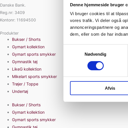
Denne hjemmeside bruger c
Danske Bank.
Reg.nr: 3409
Vi bruger cookies til at tilpas
Kontonr: 11694500
vores trafik. Vi deler også 
annonceringspartnere og anal
Produkter
dem, eller som de har indsaml
Bukser / Shorts
Gymart kollektion
Samtykkevalg
Nødvendig
Gymart sports smykker
Gymnastik tøj
LikeG kollektion
Mikelart sports smykker
Trøjer / Toppe
Afvis
Undertøj
Bukser / Shorts
Gymart kollektion
Gymart sports smykker
Gymnastik tøj