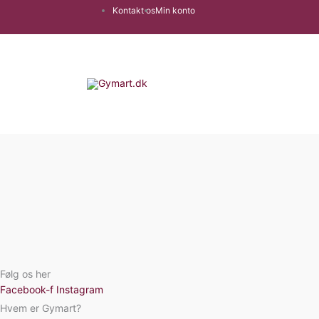
Gå
Kontakt os
Min konto
til
indholdet
Følg os her
Facebook-f
Instagram
Hvem er Gymart?