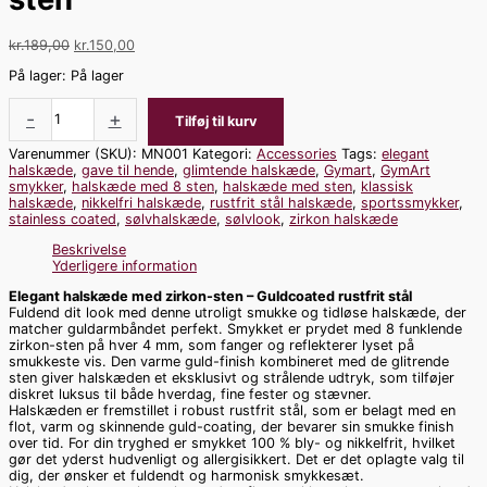
kr.
189,00
kr.
150,00
På lager:
På lager
-
+
Tilføj til kurv
Varenummer (SKU):
MN001
Kategori:
Accessories
Tags:
elegant
halskæde
,
gave til hende
,
glimtende halskæde
,
Gymart
,
GymArt
smykker
,
halskæde med 8 sten
,
halskæde med sten
,
klassisk
halskæde
,
nikkelfri halskæde
,
rustfrit stål halskæde
,
sportssmykker
,
stainless coated
,
sølvhalskæde
,
sølvlook
,
zirkon halskæde
Beskrivelse
Yderligere information
Elegant halskæde med zirkon-sten – Guldcoated rustfrit stål
Fuldend dit look med denne utroligt smukke og tidløse halskæde, der
matcher guldarmbåndet perfekt. Smykket er prydet med 8 funklende
zirkon-sten på hver 4 mm, som fanger og reflekterer lyset på
smukkeste vis. Den varme guld-finish kombineret med de glitrende
sten giver halskæden et eksklusivt og strålende udtryk, som tilføjer
diskret luksus til både hverdag, fine fester og stævner.
Halskæden er fremstillet i robust rustfrit stål, som er belagt med en
flot, varm og skinnende guld-coating, der bevarer sin smukke finish
over tid. For din tryghed er smykket 100 % bly- og nikkelfrit, hvilket
gør det yderst hudvenligt og allergisikkert. Det er det oplagte valg til
dig, der ønsker et fuldendt og harmonisk smykkesæt.