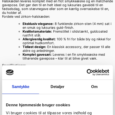
Halskæden leveres komplet med en flot smykkeæske og en matchende
gavepose. Det gør den til en helt ideel og luksuriøs gaveidé til en
fødselsdag, som stævnegave eller som en kærlig overraskelse til en,
du holder af.
Fordele ved zirkon-halskæden:
Eksklusiv elegance:
8 funklende zirkon-sten (4 mm) sat i
en smuk og luksuriøs guld-finish.
Kvalitetsmateriale:
Fremstillet i slidstærkt, guldcoated
rustfrit stål.
Allergivenlig kvalitet:
100 % fri for både bly og nikkel for
optimal hudkomfort.
Tidløst design:
En klassisk accessory, der passer til alle
aldre og anledninger.
Komplet gavesæt:
Leveres i en fin smykkeæske med
tilhørende gavepose – klar til at blive givet væk.
Specifikationer:
Produkttype:
Halskæde med vedhæng
Materiale:
Guldcoated rustfrit stål
Sten:
8 stk. zirkon-sten (4 mm pr. sten)
Egenskaber:
Blyfri og nikkelfri (Allergivenlig)
Samtykke
Detaljer
Om
Medfølgende tilbehør:
Smykkeæske og gavepose
Vægt
0,080 kg
Denne hjemmeside bruger cookies
Relaterede varer
Vi bruger cookies til at tilpasse vores indhold og