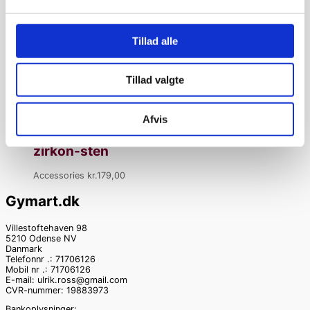
med 8 zirkon sten
Accessories
kr.
180,00
Tillad alle
kr.
150,00
Tillad valgte
Justerbart armbånd
i guldcoated
Afvis
sterlingsølv med
zirkon-sten
Accessories
kr.
179,00
Gymart.dk
Villestoftehaven 98
5210 Odense NV
Danmark
Telefonnr .: 71706126
Mobil nr .: 71706126
E-mail: ulrik.ross@gmail.com
CVR-nummer: 19883973
Bankoplysninger: