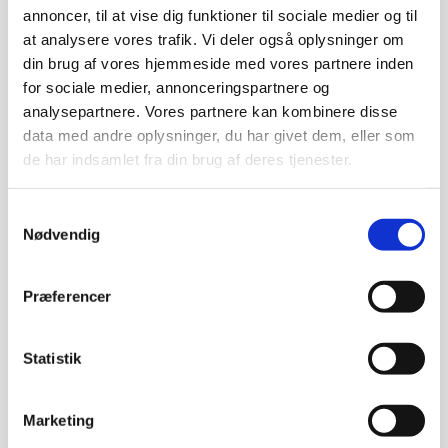
annoncer, til at vise dig funktioner til sociale medier og til
at analysere vores trafik. Vi deler også oplysninger om
Halskæde med
din brug af vores hjemmeside med vores partnere inden
håndboldmotiv
for sociale medier, annonceringspartnere og
(sølvlook)
analysepartnere. Vores partnere kan kombinere disse
data med andre oplysninger, du har givet dem, eller som
Gymart sports smykker
kr.
150,00
de har indsamlet fra din brug af deres tjenester.
Samtykkevalg
Gymart gymnastik
Nødvendig
ørering med motivet
‘spring over gulv’ i
Præferencer
sølv look.
Gymart sports smykker
Statistik
kr.
150,00
Tilbud!
Marketing
Sølv look halskæde