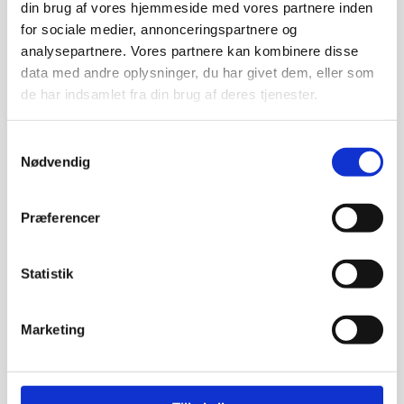
din brug af vores hjemmeside med vores partnere inden
Gymart sports smykker
kr.
120,00
for sociale medier, annonceringspartnere og
analysepartnere. Vores partnere kan kombinere disse
data med andre oplysninger, du har givet dem, eller som
Halskæde med
de har indsamlet fra din brug af deres tjenester.
håndboldmotiv
(sølvlook)
Samtykkevalg
Gymart sports smykker
Nødvendig
kr.
150,00
Præferencer
GymArt “Balance”
Statistik
Halskæde – Det
perfekte
gymnastiksmykke
Marketing
(Guld / Sølv)
Gymart sports smykker
kr.
189,00