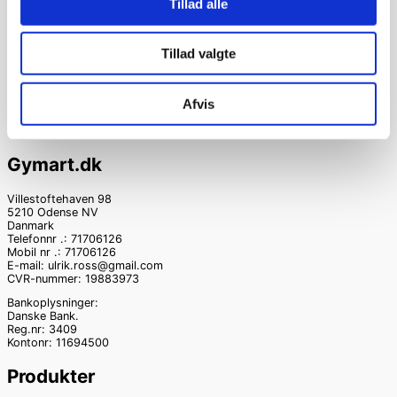
Tillad alle
Justerebar ring
Tillad valgte
med håndbold
spiller i guld look.
Afvis
Gymart sports smykker
kr.
120,00
Gymart.dk
Villestoftehaven 98
5210 Odense NV
Danmark
Telefonnr .: 71706126
Mobil nr .: 71706126
E-mail: ulrik.ross@gmail.com
CVR-nummer: 19883973
Bankoplysninger:
Danske Bank.
Reg.nr: 3409
Kontonr: 11694500
Produkter