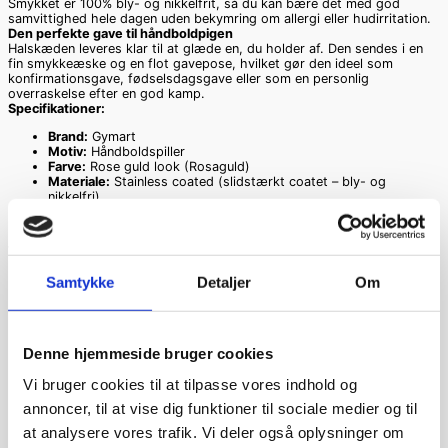
Smykket er 100% bly- og nikkelfrit, så du kan bære det med god
samvittighed hele dagen uden bekymring om allergi eller hudirritation.
Den perfekte gave til håndboldpigen
Halskæden leveres klar til at glæde en, du holder af. Den sendes i en
fin smykkeæske og en flot gavepose, hvilket gør den ideel som
konfirmationsgave, fødselsdagsgave eller som en personlig
overraskelse efter en god kamp.
Specifikationer:
Brand:
Gymart
Motiv:
Håndboldspiller
Farve:
Rose guld look (Rosaguld)
Materiale:
Stainless coated (slidstærkt coatet – bly- og
nikkelfri)
Længde på kæde:
45 cm
Inkluderet:
Fin smykkeæske og flot gavepose
Relaterede varer
Samtykke
Detaljer
Om
Denne hjemmeside bruger cookies
Gymnastik ring
Vi bruger cookies til at tilpasse vores indhold og
justerbar.Balance.
annoncer, til at vise dig funktioner til sociale medier og til
(sølv look)
at analysere vores trafik. Vi deler også oplysninger om