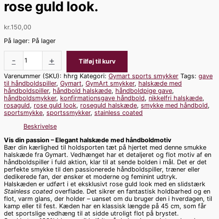
rose guld look.
kr.
150,00
På lager:
På lager
-
+
Tilføj til kurv
Varenummer (SKU):
hhrg
Kategori:
Gymart sports smykker
Tags:
gave
til håndboldspiller
,
Gymart
,
GymArt smykker
,
halskæde med
håndboldspiller
,
håndbold halskæde
,
håndboldpige gave
,
håndboldsmykker
,
konfirmationsgave håndbold
,
nikkelfri halskæde
,
rosaguld
,
rose guld look
,
roseguld halskæde
,
smykke med håndbold
,
sportsmykke
,
sportssmykker
,
stainless coated
Beskrivelse
Vis din passion – Elegant halskæde med håndboldmotiv
Bær din kærlighed til holdsporten tæt på hjertet med denne smukke
halskæde fra Gymart. Vedhænget har et detaljeret og flot motiv af en
håndboldspiller i fuld aktion, klar til at sende bolden i mål. Det er det
perfekte smykke til den passionerede håndboldspiller, træner eller
dedikerede fan, der ønsker et moderne og feminint udtryk.
Halskæden er udført i et eksklusivt rose guld look med en slidstærk
Stainless coated
overflade. Det sikrer en fantastisk holdbarhed og en
flot, varm glans, der holder – uanset om du bruger den i hverdagen, til
kamp eller til fest. Kæden har en klassisk længde på 45 cm, som får
det sportslige vedhæng til at sidde utroligt flot på brystet.