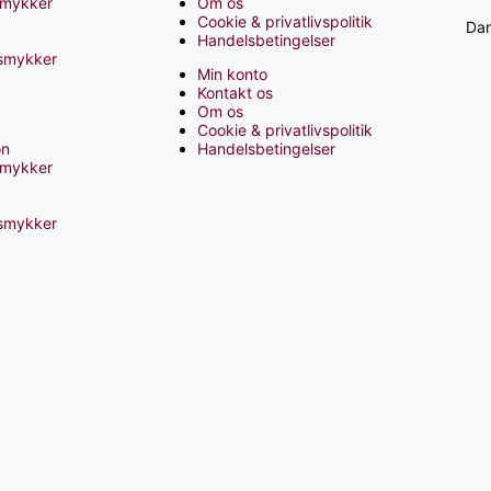
smykker
Om os
Cookie & privatlivspolitik
Dan
Handelsbetingelser
 smykker
Min konto
Kontakt os
Om os
Cookie & privatlivspolitik
on
Handelsbetingelser
smykker
 smykker
F
I
a
n
c
s