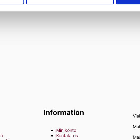
Information
Viab
Mob
Min konto
on
Kontakt os
Mas