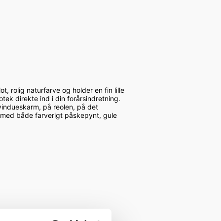
rolig naturfarve og holder en fin lille
ek direkte ind i din forårsindretning.
 vindueskarm, på reolen, på det
n med både farverigt påskepynt, gule