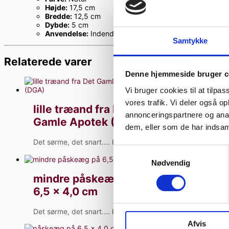
Højde:
17,5 cm
Bredde:
12,5 cm
Dybde:
5 cm
Anvendelse:
Indendørs brug
Samtykke
Relaterede varer
Denne hjemmeside bruger c
Vi bruger cookies til at tilpas
vores trafik. Vi deler også 
lille træand fra Det
annonceringspartnere og anal
Gamle Apotek (DGA)
dem, eller som de har indsaml
Det sørme, det snart....
kr.
119,00
Samtykkevalg
Nødvendig
mindre påskeæg på
6,5 x 4,0 cm
Det sørme, det snart....
kr.
29,00
Afvis