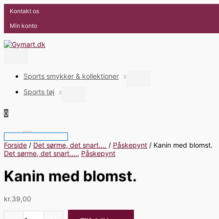
Hovedmenu
Gå
Kanin
Kontakt os
til
med
indholdet
blomst.
Min konto
antal
Sports smykker & kollektioner
Sports tøj
0
Forside
/
Det sørme, det snart....
/
Påskepynt
/ Kanin med blomst.
Det sørme, det snart....
,
Påskepynt
Kanin med blomst.
kr.
39,00