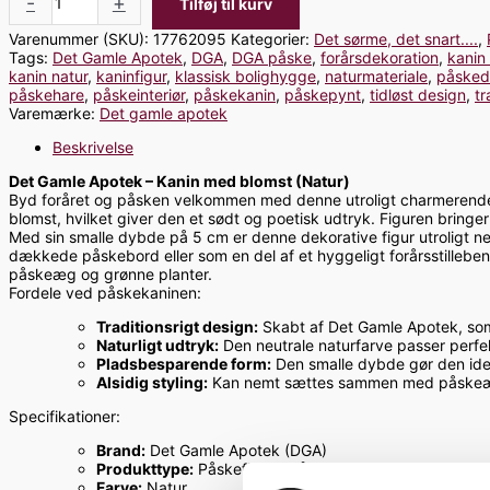
-
+
Tilføj til kurv
Varenummer (SKU):
17762095
Kategorier:
Det sørme, det snart....
,
Tags:
Det Gamle Apotek
,
DGA
,
DGA påske
,
forårsdekoration
,
kanin
kanin natur
,
kaninfigur
,
klassisk bolighygge
,
naturmateriale
,
påsked
påskehare
,
påskeinteriør
,
påskekanin
,
påskepynt
,
tidløst design
,
t
Varemærke:
Det gamle apotek
Beskrivelse
Det Gamle Apotek – Kanin med blomst (Natur)
Byd foråret og påsken velkommen med denne utroligt charmerende pås
blomst, hvilket giver den et sødt og poetisk udtryk. Figuren bringer
Med sin smalle dybde på 5 cm er denne dekorative figur utroligt ne
dækkede påskebord eller som en del af et hyggeligt forårsstillebe
påskeæg og grønne planter.
Fordele ved påskekaninen:
Traditionsrigt design:
Skabt af Det Gamle Apotek, som 
Naturligt udtryk:
Den neutrale naturfarve passer perfekt 
Pladsbesparende form:
Den smalle dybde gør den idee
Alsidig styling:
Kan nemt sættes sammen med påskeæg,
Specifikationer:
Brand:
Det Gamle Apotek (DGA)
Produkttype:
Påskefigur / Påskekanin
Farve:
Natur