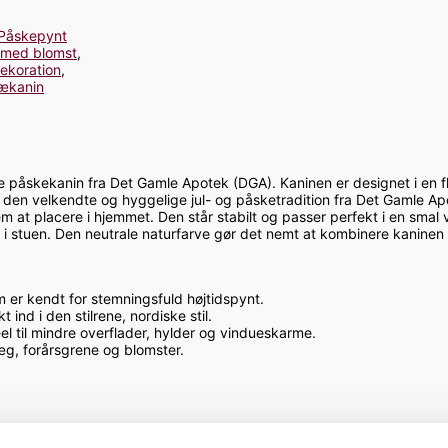
Påskepynt
 med blomst
,
ekoration
,
rækanin
kekanin fra Det Gamle Apotek (DGA). Kaninen er designet i en flot, 
 den velkendte og hyggelige jul- og påsketradition fra Det Gamle Apot
m at placere i hjemmet. Den står stabilt og passer perfekt i en smal
n i stuen. Den neutrale naturfarve gør det nemt at kombinere kanine
er kendt for stemningsfuld højtidspynt.
ind i den stilrene, nordiske stil.
l til mindre overflader, hylder og vindueskarme.
 forårsgrene og blomster.