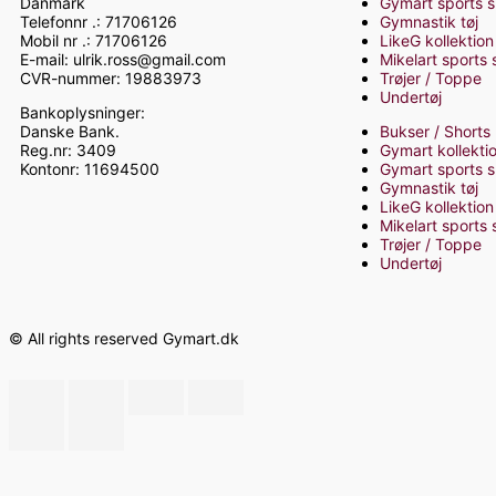
Danmark
Gymart sports 
Telefonnr .: 71706126
Gymnastik tøj
Mobil nr .: 71706126
LikeG kollektion
E-mail: ulrik.ross@gmail.com
Mikelart sports
CVR-nummer: 19883973
Trøjer / Toppe
Undertøj
Bankoplysninger:
Danske Bank.
Bukser / Shorts
Reg.nr: 3409
Gymart kollekti
Kontonr: 11694500
Gymart sports 
Gymnastik tøj
LikeG kollektion
Mikelart sports
Trøjer / Toppe
Undertøj
© All rights reserved Gymart.dk