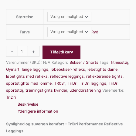
Størrelse
Ryd
Farve
-
+
Tilføj til kurv
Varenummer (SKU):
N/A
Kategori:
Bukser / Shorts
Tags:
fitnesstøj
,
Gymart
,
lange leggings
,
løbebukser-refleks
,
løbetights dame
,
løbetights med refleks
,
reflective leggings
,
reflekterende tights
,
sportstights med lomme
,
TR031
,
TriDri
,
TriDri leggings
,
TriDri
sportstøj
,
træningstights kvinder
,
udendørstræning
Varemærke:
TriDri
Beskrivelse
Yderligere information
Synlighed og suveræn komfort – TriDri Performance Reflective
Leggings