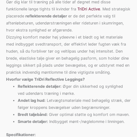
Gør dig klar til træning på alle tider af døgnet med disse
funktionelle lange tights til kvinder fra
TriDri Active
. Med strategisk
placerede
reflekterende detaljer
er de det perfekte valg til
aftenløbeturen, udendørstræningen eller rideturen i skumringen,
hvor ekstra synlighed er afgørende.
Dizzying komfort møder høj ydeevne i et blødt og let materiale
med indbygget svedtransport, der effektivt leder fugten væk fra
huden, så du forbliver tør og veltilpas under høj intensitet. Den
brede, elastiske talje giver en behagelig pasform, som holder dine
leggings sikkert på plads under bevægelse, og er udstyret med en
praktisk indvendig møntlomme til dine vigtigste småting.
Hvorfor vælge TriDri Reflective Leggings?
Reflekterende detaljer:
Øger din sikkerhed og synlighed
ved udendørs træning i mørke.
Andet lag hud:
Letvægtsmateriale med behagelig stræk, der
følger kroppens bevægelser uden begrænsninger.
Bredt taljebånd:
Giver optimal støtte og komfort om maven.
Smarte detaljer:
Indbygget mønt-/nøglelomme i linningen.
Specifikationer: