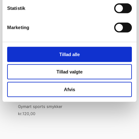
Længde) –
Statistik
Ultimativ komfort
og fuld dækning
Marketing
Bukser / Shorts
kr.
270,00
Tillad alle
Flot justerbar
Tillad valgte
finger ring med
gymnast i spring.
Afvis
guld look
Gymart sports smykker
kr.
120,00