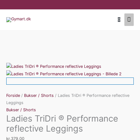
Gå
til
Hov
indholdet
0
Ladies
TriDri
®
Performance
reflective
Forside
/
Bukser / Shorts
/ Ladies TriDri ® Performance reflective
Leggings
Leggings
antal
Bukser / Shorts
Ladies TriDri ® Performance
reflective Leggings
kr.
379,00