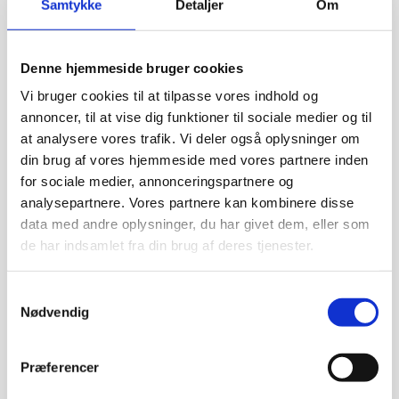
Samtykke
Detaljer
Om
Rustfrit Stål i Guld-
eller Sølvlook
Gymart sports smykker
Denne hjemmeside bruger cookies
kr.
189,00
Vi bruger cookies til at tilpasse vores indhold og
annoncer, til at vise dig funktioner til sociale medier og til
at analysere vores trafik. Vi deler også oplysninger om
Gymart halskæde
din brug af vores hjemmeside med vores partnere inden
med gymnast i
for sociale medier, annonceringspartnere og
analysepartnere. Vores partnere kan kombinere disse
spring i sølv look.
data med andre oplysninger, du har givet dem, eller som
Gymart sports smykker
de har indsamlet fra din brug af deres tjenester.
kr.
189,00
Samtykkevalg
Nødvendig
Gymart Pro
Præferencer
Leggings (Hel