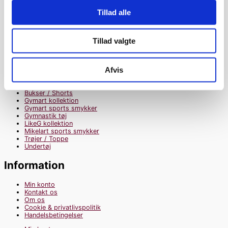
Produkter
Tillad alle
Bukser / Shorts
Gymart kollektion
Tillad valgte
Gymart sports smykker
Gymnastik tøj
LikeG kollektion
Mikelart sports smykker
Afvis
Trøjer / Toppe
Undertøj
Bukser / Shorts
Gymart kollektion
Gymart sports smykker
Gymnastik tøj
LikeG kollektion
Mikelart sports smykker
Trøjer / Toppe
Undertøj
Information
Min konto
Kontakt os
Om os
Cookie & privatlivspolitik
Handelsbetingelser