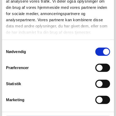
at analysere vores trafik. Vi deler også oplysninger om
Tilbud!
din brug af vores hjemmeside med vores partnere inden
LikeG penalhus
for sociale medier, annonceringspartnere og
analysepartnere. Vores partnere kan kombinere disse
LikeG kollektion
kr.
75,00
kr.
69,00
data med andre oplysninger, du har givet dem, eller som
de har indsamlet fra din brug af deres tjenester.
LikeG magnet
Samtykkevalg
LikeG kollektion
kr.
20,00
Nødvendig
Gymart.dk
Villestoftehaven 98
Præferencer
5210 Odense NV
Danmark
Telefonnr .: 71706126
Mobil nr .: 71706126
Statistik
E-mail: ulrik.ross@gmail.com
CVR-nummer: 19883973
Bankoplysninger:
Marketing
Danske Bank.
Reg.nr: 3409
Kontonr: 11694500