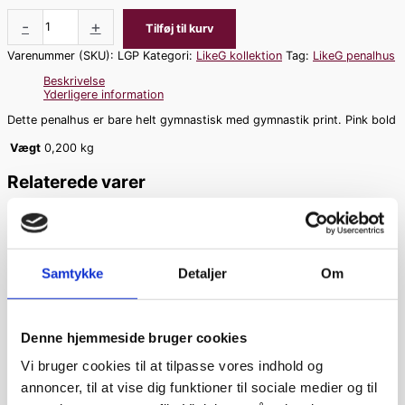
-
+
Tilføj til kurv
Varenummer (SKU):
LGP
Kategori:
LikeG kollektion
Tag:
LikeG penalhus
Beskrivelse
Yderligere information
Dette penalhus er bare helt gymnastisk med gymnastik print. Pink bold
Vægt
0,200 kg
Relaterede varer
LikeG notesbog
(A4) vimpel
Samtykke
Detaljer
Om
LikeG kollektion
kr.
35,00
Denne hjemmeside bruger cookies
LikeG notesbog
Vi bruger cookies til at tilpasse vores indhold og
(A5)
annoncer, til at vise dig funktioner til sociale medier og til
LikeG kollektion
kr.
29,00