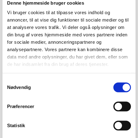
Denne hjemmeside bruger cookies
ophæng
Vi bruger cookies til at tilpasse vores indhold og
Det sørme, det snart....
annoncer, til at vise dig funktioner til sociale medier og til
kr.
85,00
at analysere vores trafik. Vi deler også oplysninger om
din brug af vores hjemmeside med vores partnere inden
Plastik påskeæg
for sociale medier, annonceringspartnere og
gul
analysepartnere. Vores partnere kan kombinere disse
data med andre oplysninger, du har givet dem, eller som
Det sørme, det snart....
kr.
35,00
de har indsamlet fra din brug af deres tjenester.
Påske
Samtykkevalg
Nødvendig
Det sørme, det snart....
kanin med hjerte
Præferencer
Det sørme, det snart....
kr.
39,00
Statistik