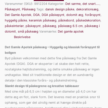
Varenummer (SKU):
9912204
Kategorier:
Det sørme, det snart....
,
Påskepynt
,
Påskeæg
Tags:
dansk design påske
,
dekorationsæg
,
Det Gamle Apotek
,
DGA
,
DGA påskepynt
,
dolomit æg
,
forårspynt
,
hyggelig påske
,
keramisk påskeæg
,
påskebord
,
påskedekoration
,
påskeinteriør
,
påskepynt
,
påskeæg
,
påskeæg 6.5 cm
,
påskeæg i
dolomit
,
små påskeæg
Varemærke:
Det gamle apotek
Beskrivelse
Det Gamle Apotek påskeæg – Hyggelig og klassisk forårspynt til
boligen
Byd påsken velkommen med dette fine påskeæg fra Det Gamle
Apotek (DGA). DGA er eksperter i at skabe den helt rette,
nostalgiske højtidsstemning, og dette smukke påskeæg er ingen
undtagelse. Med sit traditionelle design er det en uundværlig
detalje i den klassiske forårs- og påskeindretning.
Slankt design til påskegrene og kreative tableauer
Med sine mål på 6,5 cm i højden og en diameter på 4,0 cm har
dette æg en flot, slank form. Det leveres med en praktisk snor til
ophæng, som gør det utrolig nemt at hænge direkte på