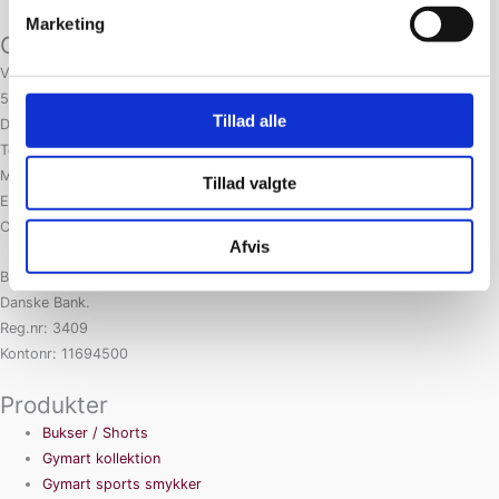
Marketing
Gymart.dk
Villestoftehaven 98
5210 Odense NV
Tillad alle
Danmark
Telefonnr .: 71706126
Mobil nr .: 71706126
Tillad valgte
E-mail: ulrik.ross@gmail.com
CVR-nummer: 19883973
Afvis
Bankoplysninger:
Danske Bank.
Reg.nr: 3409
Kontonr: 11694500
Produkter
Bukser / Shorts
Gymart kollektion
Gymart sports smykker