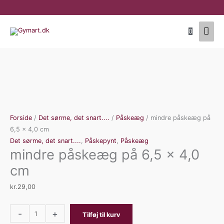
Gå
til
Hov
indholdet
0
mindre
påskeæg
Forside
/
Det sørme, det snart....
/
Påskeæg
/ mindre påskeæg på
på
6,5 x 4,0 cm
6,5
Det sørme, det snart....
,
Påskepynt
,
Påskeæg
mindre påskeæg på 6,5 x 4,0
x
4,0
cm
cm
antal
kr.
29,00
-
+
Tilføj til kurv