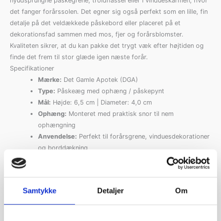
nyudsprungne påskegrene, troldhassel eller i vindueskarmen, hvor
det fanger forårssolen. Det egner sig også perfekt som en lille, fin
detalje på det veldækkede påskebord eller placeret på et
dekorationsfad sammen med mos, fjer og forårsblomster.
Kvaliteten sikrer, at du kan pakke det trygt væk efter højtiden og
finde det frem til stor glæde igen næste forår.
Specifikationer
Mærke:
Det Gamle Apotek (DGA)
Type:
Påskeæg med ophæng / påskepynt
Mål:
Højde: 6,5 cm | Diameter: 4,0 cm
Ophæng:
Monteret med praktisk snor til nem
ophængning
Anvendelse:
Perfekt til forårsgrene, vinduesdekorationer
og borddækning
Relaterede varer
Samtykke
Detaljer
Om
Påskeæg til