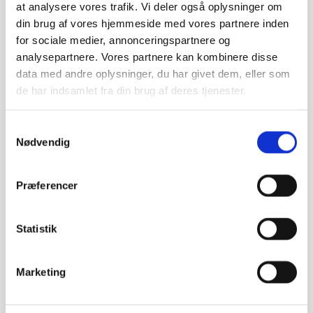
at analysere vores trafik. Vi deler også oplysninger om
din brug af vores hjemmeside med vores partnere inden
Accessories
(8)
for sociale medier, annonceringspartnere og
Bukser / Shorts
(4)
analysepartnere. Vores partnere kan kombinere disse
Det sørme, det snart....
(22)
data med andre oplysninger, du har givet dem, eller som
Lysestage til Fyrfadslys.
(5)
de har indsamlet fra din brug af deres tjenester.
Lyshuse
(2)
Påskepynt
(19)
Samtykkevalg
Påskeæg
(8)
Nødvendig
Gymart kollektion
(14)
Gymart sports smykker
(54)
Præferencer
Gymnastik tøj
(26)
Jakker
(5)
Statistik
Klub
(14)
BIS Voltige
(5)
Marketing
HGI-Hillerød
(8)
LikeG kollektion
(9)