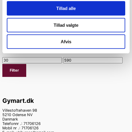
Mikelart sports smykker
(13)
Tillad alle
Returnering
(1)
Trøjer / Toppe
(7)
Tillad valgte
Undertøj
(3)
Afvis
Pris filter
Filter
Gymart.dk
Villestoftehaven 98
5210 Odense NV
Danmark
Telefonnr .: 71706126
Mobil nr .: 71706126