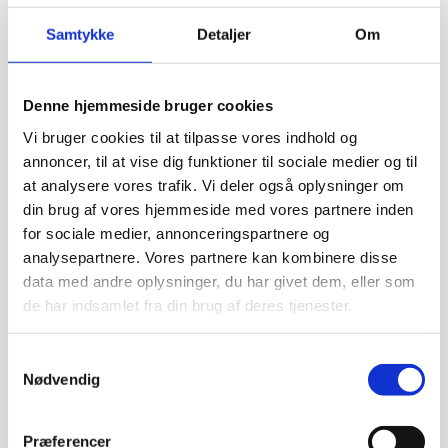
Lysestage til Fyrfadslys.
(5)
Samtykke
Detaljer
Om
Lyshuse
(2)
Påskepynt
(19)
Påskeæg
(8)
Denne hjemmeside bruger cookies
Gymart kollektion
(14)
Vi bruger cookies til at tilpasse vores indhold og
Gymart sports smykker
(54)
annoncer, til at vise dig funktioner til sociale medier og til
at analysere vores trafik. Vi deler også oplysninger om
Gymnastik tøj
(26)
din brug af vores hjemmeside med vores partnere inden
Jakker
(5)
for sociale medier, annonceringspartnere og
Klub
(14)
analysepartnere. Vores partnere kan kombinere disse
BIS Voltige
(5)
data med andre oplysninger, du har givet dem, eller som
HGI-Hillerød
(8)
de har indsamlet fra din brug af deres tjenester.
LikeG kollektion
(9)
Mikelart sports smykker
(13)
Samtykkevalg
Nødvendig
Returnering
(1)
Trøjer / Toppe
(7)
Undertøj
(3)
Præferencer