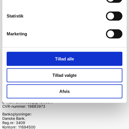
Pris filter
Statistik
Marketing
Filter
Tillad alle
Gymart.dk
Tillad valgte
Villestoftehaven 98
5210 Odense NV
Danmark
Afvis
Telefonnr .: 71706126
Mobil nr .: 71706126
E-mail: ulrik.ross@gmail.com
CVR-nummer: 19883973
Bankoplysninger:
Danske Bank.
Reg.nr: 3409
Kontonr: 11694500