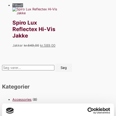
Tilbud!
Spiro Lux
Reflectex Hi-Vis
Jakke
Jakker
kr.
649,00
kr.
589,00
Søg
Kategorier
Accessories
(8)
Bukser / Shorts
(4)
Det sørme, det snart....
(22)