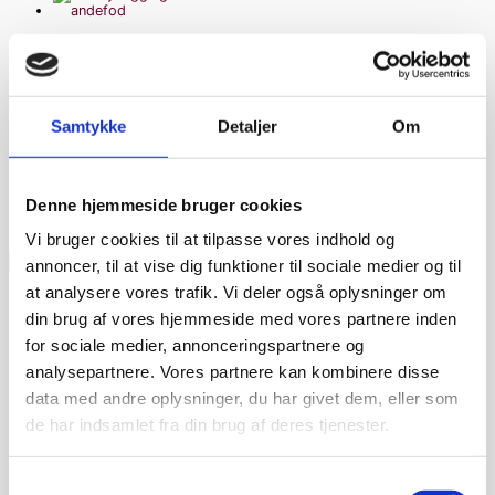
Slonny
leggings med
andefod
Samtykke
Detaljer
Om
Gymnastik tøj
kr.
369,00
Denne hjemmeside bruger cookies
Vi bruger cookies til at tilpasse vores indhold og
Søg
annoncer, til at vise dig funktioner til sociale medier og til
at analysere vores trafik. Vi deler også oplysninger om
din brug af vores hjemmeside med vores partnere inden
Kategorier
for sociale medier, annonceringspartnere og
analysepartnere. Vores partnere kan kombinere disse
data med andre oplysninger, du har givet dem, eller som
Accessories
(8)
de har indsamlet fra din brug af deres tjenester.
Bukser / Shorts
(4)
Det sørme, det snart....
(22)
Samtykkevalg
Lysestage til Fyrfadslys.
(5)