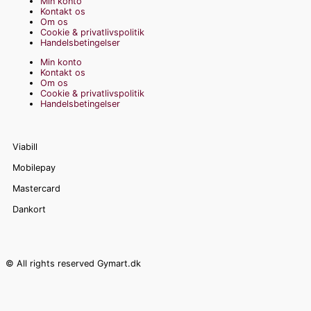
Min konto
Kontakt os
Om os
Cookie & privatlivspolitik
Handelsbetingelser
Min konto
Kontakt os
Om os
Cookie & privatlivspolitik
Handelsbetingelser
Viabill
Mobilepay
Mastercard
Dankort
© All rights reserved Gymart.dk
F
I