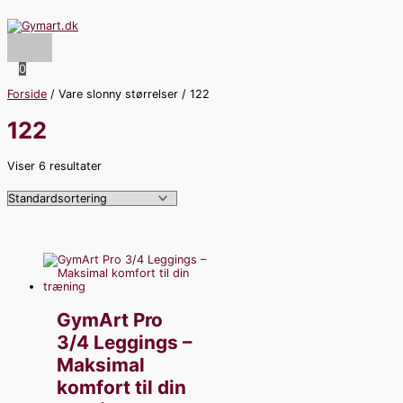
Hovedmenu
Gå
S
M
H
til
indholdet
ø
i
ø
g
n
j
0
e
d
e
Forside
/ Vare slonny størrelser / 122
f
s
s
122
t
t
t
e
e
e
Viser 6 resultater
r
p
p
:
r
r
i
i
s
s
GymArt Pro
3/4 Leggings –
Maksimal
komfort til din